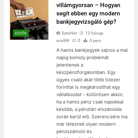
villámgyorsan – Hogyan
segít ebben egy modern
bankjegyvizsgáló gép?
SatoNet
12 hónap
EGYÉB
ezelőtt
0
5 perc
A hamis bankjegyek sajnos a mai
napig komoly problémát
jelentenek a
készpénzforgalomban. Egy
ügyes csaló akár több tízezer
forinttal is megkárosíthat egy
vállalkozást – különösen akkor,
ha a hamis pénz csak napokkal
később, a pénztári elszámolás
során kerül elő. Szerencsére ma
már léteznek olyan modern
pénzszámoló és