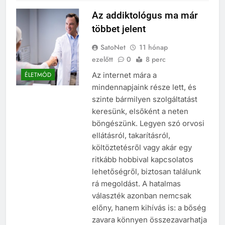
Az addiktológus ma már
többet jelent
SatoNet
11 hónap
ezelőtt
0
8 perc
Az internet mára a
ÉLETMÓD
mindennapjaink része lett, és
szinte bármilyen szolgáltatást
keresünk, elsőként a neten
böngészünk. Legyen szó orvosi
ellátásról, takarításról,
költöztetésről vagy akár egy
ritkább hobbival kapcsolatos
lehetőségről, biztosan találunk
rá megoldást. A hatalmas
választék azonban nemcsak
előny, hanem kihívás is: a bőség
zavara könnyen összezavarhatja