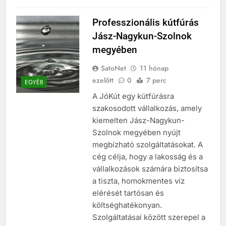
Professzionális kútfúrás
Jász-Nagykun-Szolnok
megyében
SatoNet
11 hónap
ezelőtt
0
7 perc
EGYÉB
A JóKút egy kútfúrásra
szakosodott vállalkozás, amely
kiemelten Jász-Nagykun-
Szolnok megyében nyújt
megbízható szolgáltatásokat. A
cég célja, hogy a lakosság és a
vállalkozások számára biztosítsa
a tiszta, homokmentes víz
elérését tartósan és
költséghatékonyan.
Szolgáltatásai között szerepel a