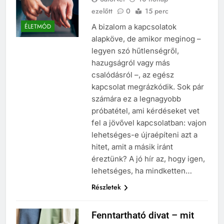
ezelőtt
0
15 perc
A bizalom a kapcsolatok
ÉLETMÓD
alapköve, de amikor meginog –
legyen szó hűtlenségről,
hazugságról vagy más
csalódásról –, az egész
kapcsolat megrázkódik. Sok pár
számára ez a legnagyobb
próbatétel, ami kérdéseket vet
fel a jövővel kapcsolatban: vajon
lehetséges-e újraépíteni azt a
hitet, amit a másik iránt
éreztünk? A jó hír az, hogy igen,
lehetséges, ha mindketten…
Részletek
Fenntartható divat – mit