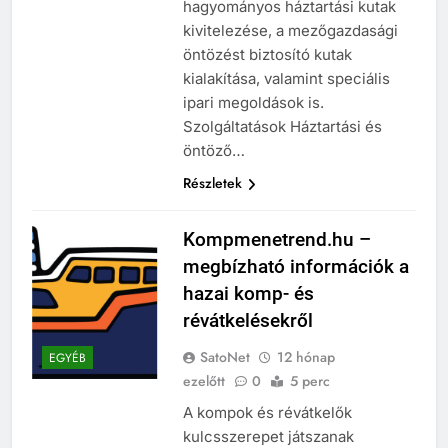
hagyományos háztartási kutak
kivitelezése, a mezőgazdasági
öntözést biztosító kutak
kialakítása, valamint speciális
ipari megoldások is.
Szolgáltatások Háztartási és
öntöző…
Részletek
Kompmenetrend.hu –
megbízható információk a
hazai komp- és
révátkelésekről
SatoNet
12 hónap
EGYÉB
ezelőtt
0
5 perc
A kompok és révátkelők
kulcsszerepet játszanak