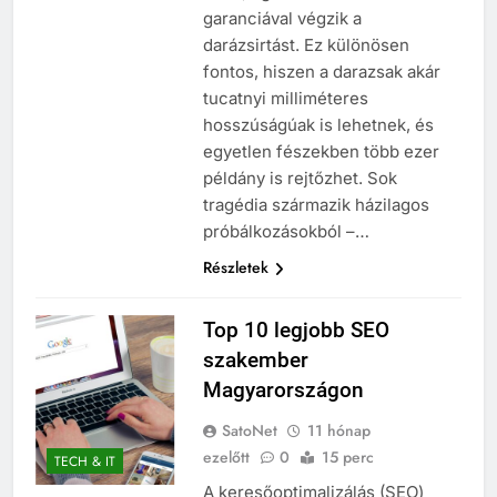
garanciával végzik a
darázsirtást. Ez különösen
fontos, hiszen a darazsak akár
tucatnyi milliméteres
hosszúságúak is lehetnek, és
egyetlen fészekben több ezer
példány is rejtőzhet. Sok
tragédia származik házilagos
próbálkozásokból –…
Részletek
Top 10 legjobb SEO
szakember
Magyarországon
SatoNet
11 hónap
ezelőtt
0
15 perc
TECH & IT
A keresőoptimalizálás (SEO)