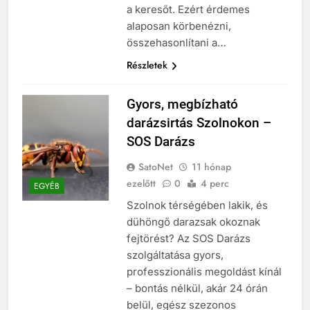
a keresőt. Ezért érdemes
alaposan körbenézni,
összehasonlítani a…
Részletek
Gyors, megbízható
darázsirtás Szolnokon –
SOS Darázs
SatoNet
11 hónap
ezelőtt
0
4 perc
EGYÉB
Szolnok térségében lakik, és
dühöngő darazsak okoznak
fejtörést? Az SOS Darázs
szolgáltatása gyors,
professzionális megoldást kínál
– bontás nélkül, akár 24 órán
belül, egész szezonos