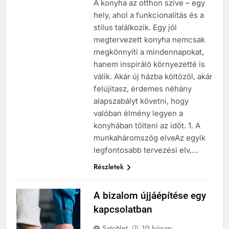
A konyha az otthon szíve – egy
hely, ahol a funkcionalitás és a
stílus találkozik. Egy jól
megtervezett konyha nemcsak
megkönnyíti a mindennapokat,
hanem inspiráló környezetté is
válik. Akár új házba költözöl, akár
felújítasz, érdemes néhány
alapszabályt követni, hogy
valóban élmény legyen a
konyhában tölteni az időt. 1. A
munkaháromszög elveAz egyik
legfontosabb tervezési elv,…
Részletek
A bizalom újjáépítése egy
kapcsolatban
SatoNet
10 hónap