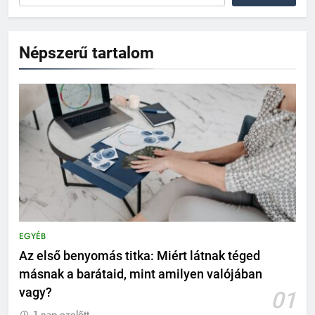
Népszerű tartalom
EGYÉB
Az első benyomás titka: Miért látnak téged
másnak a barátaid, mint amilyen valójában
vagy?
01
1 nap ezelőtt