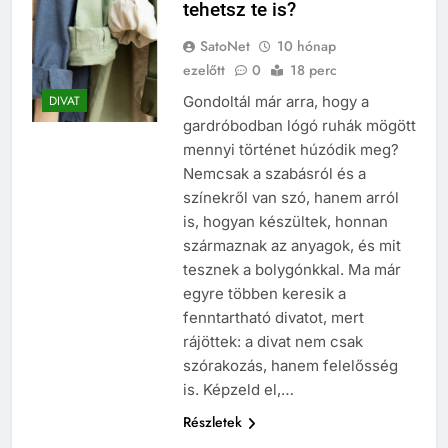
tehetsz te is?
SatoNet
10 hónap
ezelőtt
0
18 perc
Gondoltál már arra, hogy a
DIVAT
gardróbodban lógó ruhák mögött
mennyi történet húzódik meg?
Nemcsak a szabásról és a
színekről van szó, hanem arról
is, hogyan készültek, honnan
származnak az anyagok, és mit
tesznek a bolygónkkal. Ma már
egyre többen keresik a
fenntartható divatot, mert
rájöttek: a divat nem csak
szórakozás, hanem felelősség
is. Képzeld el,…
Részletek