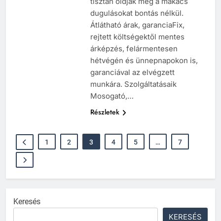
tisztán oldják meg a makacs
dugulásokat bontás nélkül.
Átlátható árak, garanciaFix,
rejtett költségektől mentes
árképzés, felármentesen
hétvégén és ünnepnapokon is,
garanciával az elvégzett
munkára. Szolgáltatásaik
Mosogató,…
Részletek
1
2
3
4
5
…
7
Keresés
KERESÉS