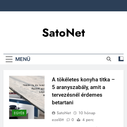
Ugrás
a
tartalomra
SatoNet
MENÜ
A tökéletes konyha titka –
5 aranyszabály, amit a
tervezésnél érdemes
betartani
SatoNet
10 hónap
EGYÉB
ezelőtt
0
4 perc