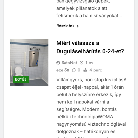
bankjegyvizsgáló gépek,
amelyek pillanatok alatt
felismerik a hamisítványokat….
Részletek
Miért válassza a
Duguláselhárítás 0‑24‑et?
SatoNet
1 év
ezelőtt
0
4 perc
Villámgyors, non‑stop kiszállásA
EGYÉB
csapat éjjel-nappal, akár 1 órán
belül a helyszínre érkezik, így
nem kell napokat várni a
segítségre. Modern, bontás
nélküli technológiaWOMA
nagynyomású víztechnológiával
dolgoznak – hatékonyan és