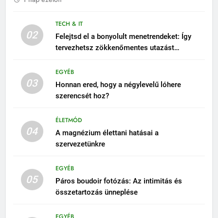
TECH & IT
02
Felejtsd el a bonyolult menetrendeket: Így
tervezhetsz zökkenőmentes utazást
másodpercek alatt
EGYÉB
03
Honnan ered, hogy a négylevelű lóhere
szerencsét hoz?
ÉLETMÓD
04
A magnézium élettani hatásai a
szervezetünkre
EGYÉB
05
Páros boudoir fotózás: Az intimitás és
összetartozás ünneplése
EGYÉB