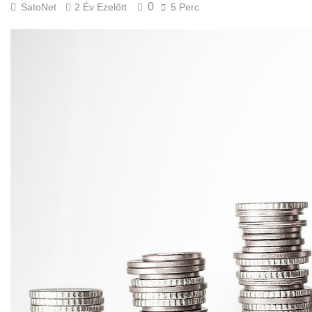
0
SatoNet
2 Év Ezelőtt
5 Perc