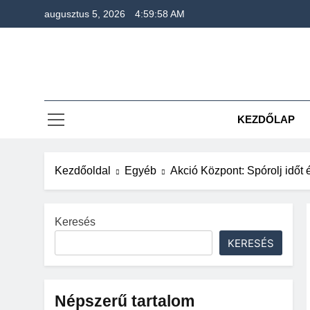
Ugrás
augusztus 5, 2026
4:59:58 AM
a
tartalomra
KEZDŐLAP
Kezdőoldal
Egyéb
Akció Központ: Spórolj időt 
Keresés
KERESÉS
Népszerű tartalom