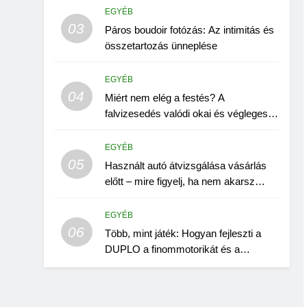
EGYÉB
03
Páros boudoir fotózás: Az intimitás és
összetartozás ünneplése
EGYÉB
04
Miért nem elég a festés? A
falvizesedés valódi okai és végleges
megoldása.
EGYÉB
05
Használt autó átvizsgálása vásárlás
előtt – mire figyelj, ha nem akarsz
mellényúlni
EGYÉB
06
Több, mint játék: Hogyan fejleszti a
DUPLO a finommotorikát és a
kreativitást?