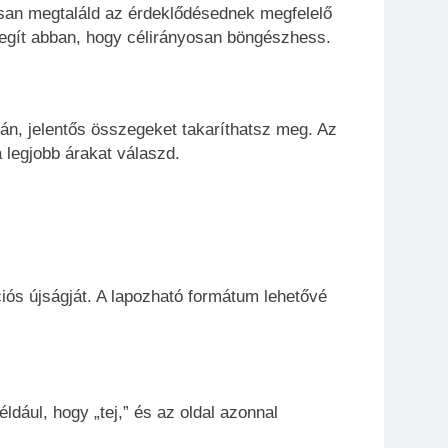
orsan megtaláld az érdeklődésednek megfelelő
segít abban, hogy célirányosan böngészhess.
án, jelentős összegeket takaríthatsz meg. Az
a legjobb árakat válaszd.
iós újságját. A lapozható formátum lehetővé
ldául, hogy „tej,” és az oldal azonnal