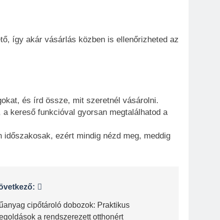
ő, így akár vásárlás közben is ellenőrizheted az
gokat, és írd össze, mit szeretnél vásárolni.
, a kereső funkcióval gyorsan megtalálhatod a
n időszakosak, ezért mindig nézd meg, meddig
övetkező:
űanyag cipőtároló dobozok: Praktikus
egoldások a rendszerezett otthonért