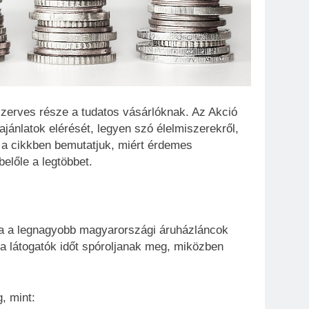
zerves része a tudatos vásárlóknak. Az Akció
jánlatok elérését, legyen szó élelmiszerekről,
n a cikkben bemutatjuk, miért érdemes
előle a legtöbbet.
ja a legnagyobb magyarországi áruházláncok
y a látogatók időt spóroljanak meg, miközben
, mint: