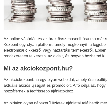
Az online vásárlás és az árak összehasonlítása ma már s
Központ egy olyan platform, amely megkönnyíti a legjobb a
elektronikai cikkekről vagy háztartási termékekről. Ebbe
rendszeresen felkeresni az oldalt, és hogyan hozhatod ki b
Mi az akciokozpont.hu?
Az akciokozpont.hu egy olyan weboldal, amely összeállít
aktuális akciós újságait és promócióit. A fő célja az, hog
hozzáférnek a legfrissebb ajánlatokhoz.
Az oldalon olyan népszerű üzletek ajánlatai találhatók meg