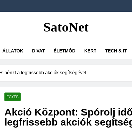
SatoNet
ÁLLATOK
DIVAT
ÉLETMÓD
KERT
TECH & IT
és pénzt a legfrissebb akciók segítségével
EGYÉB
Akció Központ: Spórolj idő
legfrissebb akciók segítsé