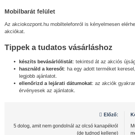
Mobilbarát felület
Az akciokozpont.hu mobiltelefonról is kényelmesen elérhet
akciókat.
Tippek a tudatos vásárláshoz
készíts bevásárlólistát
: tekintsd át az akciós újsá
használd a keresőt
: ha egy adott terméket keresel
legjobb ajánlatot.
ellenőrizd a lejárati dátumokat
: az akciók gyakra
érvényesek az ajánlatok.
Bejegyzés
Előző:
K
navigáció
5 dolog, amit nem gondolnál az olcsó kanapékról
M
(de tudnod kellene)
m