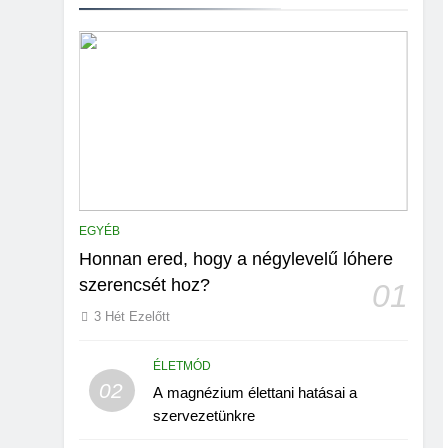
EGYÉB
Honnan ered, hogy a négylevelű lóhere
szerencsét hoz?
01
3 Hét Ezelőtt
ÉLETMÓD
02
A magnézium élettani hatásai a
szervezetünkre