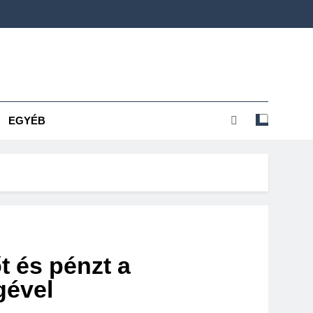
EGYÉB
t és pénzt a
gével